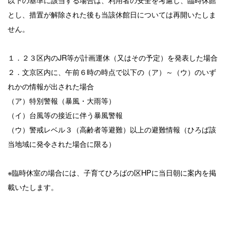
とし、措置が解除された後も当該休館日については再開いたしま
せん。
１．２３区内のJR等が計画運休（又はその予定）を発表した場合
２．文京区内に、午前６時の時点で以下の（ア）～（ウ）のいず
れかの情報が出された場合
（ア）特別警報（暴風・大雨等）
（イ）台風等の接近に伴う暴風警報
（ウ）警戒レベル３（高齢者等避難）以上の避難情報（ひろば該
当地域に発令された場合に限る）
※臨時休室の場合には、子育てひろばの区HPに当日朝に案内を掲
載いたします。